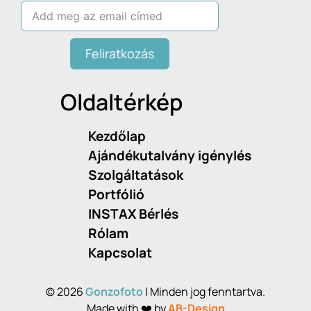
Feliratkozás
Oldaltérkép
Kezdőlap
Ajándékutalvány igénylés
Szolgáltatások
Portfólió
INSTAX Bérlés
Rólam
Kapcsolat
© 2026
Gonzofoto
| Minden jog fenntartva.
Made with ❤️ by
AB-Design