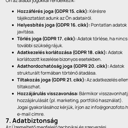
Ön az alábbi jogokkal rendelkezik:
Hozzáférés joga (GDPR 15. cikk):
Kérésre
tájékoztatást adunk az Ön adatairól.
Helyesbítés joga (GDPR 16. cikk):
Pontatlan adatok
javítása.
Törlés joga (GDPR 17. cikk):
Adatok törlése, ha nincs
további szükség rájuk.
Adatkezelés korlátozása (GDPR 18. cikk):
Adatok
korlátozott kezelése bizonyos esetekben.
Adathordozhatóság joga (GDPR 20. cikk):
Adatok
strukturált formában történő átadása.
Tiltakozás joga (GDPR 21. cikk):
Az adatkezelés elle
tiltakozhat.
Hozzájárulás visszavonása:
Bármikor visszavonhat
hozzájárulását (pl. marketing, portfólió használat).
Jogai gyakorlásához kérjük, írjon az info@gonzofoto.
e-mail címre.
7. Adatbiztonság
Az Üzemeltető megfelelő technikai és szervezési