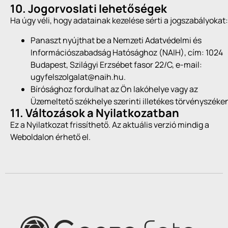
10. Jogorvoslati lehetőségek
Ha úgy véli, hogy adatainak kezelése sérti a jogszabályokat:
Panaszt nyújthat be a Nemzeti Adatvédelmi és
Információszabadság Hatósághoz (NAIH), cím: 1024
Budapest, Szilágyi Erzsébet fasor 22/C, e-mail:
ugyfelszolgalat@naih.hu.
Bírósághoz fordulhat az Ön lakóhelye vagy az
Üzemeltető székhelye szerinti illetékes törvényszéke
11. Változások a Nyilatkozatban
Ez a Nyilatkozat frissíthető. Az aktuális verzió mindig a
Weboldalon érhető el.