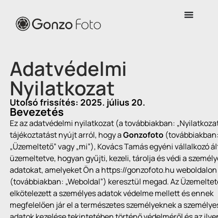
Adatvédelmi
Nyilatkozat
Utolsó frissítés: 2025. július 20.
Bevezetés
Ez az adatvédelmi nyilatkozat (a továbbiakban: „Nyilatkoza
tájékoztatást nyújt arról, hogy a
Gonzofoto
(továbbiakban
„Üzemeltető” vagy „mi”), Kovács Tamás egyéni vállalkozó ál
üzemeltetve, hogyan gyűjti, kezeli, tárolja és védi a személ
adatokat, amelyeket Ön a https://gonzofoto.hu weboldalon
(továbbiakban: „Weboldal”) keresztül megad. Az Üzemeltet
elkötelezett a személyes adatok védelme mellett és ennek
megfelelően jár el a természetes személyeknek a személye
adatok kezelése tekintetében történő védelméről és az ilye