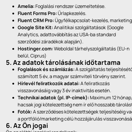
Amelia:
Foglalási rendszer üzemeltetése.
Fluent Forms Pro:
Űrlapkezelés.
Fluent CRM Pro:
Ügyfélkapcsolat-kezelés, marketing
Google Site Kit:
Analitikai szolgáltatások (Google
Analytics, adattovábbítás az USA-ba standard
szerződési záradékok alapján).
Hostinger.com:
Weboldal tárhelyszolgáltatás (EU-n
belül, Ciprus)
5. Az adatok tárolásának időtartama
Foglalások és számlázás:
A szolgáltatás teljesítését
számított 5 év, a magyar számviteli törvény szerint.
Hírlevél feliratkozók adatai:
A feliratkozás
visszavonásáig vagy 3 év inaktivitás esetén.
Technikai adatok (pl. IP-címek):
Maximum 12 hónap
hacsak jogi kötelezettség nem ír elő hosszabb tárolást
Fotók:
A szerződéses kötelezettségek teljesítéséig v
a portfólió/marketing célú hozzájárulás visszavonásá
6. Az Ön jogai