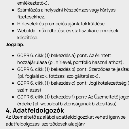
emlékeztetők).
Számlázás a helyszíni készpénzes vagy kártyás
fizetésekhez.
Hírlevelek és promóciós ajánlatok küldése.
Weboldal működtetése és statisztikai elemzések
készítése.
Jogalap:
GDPR 6. cikk (1) bekezdés a) pont: Az érintett
hozzájárulása (pl. hírlevél, portfólió használathoz).
GDPR 6. cikk (1) bekezdés b) pont: Szerződés teljesíté
(pl. foglalások, fotózási szolgáltatások).
GDPR 6. cikk (1) bekezdés c) pont: Jogi kötelezettség (
számlázás)
GDPR 6. cikk (1) bekezdés f) pont: Az Üzemeltető jogo
érdeke (pl. weboldal biztonságának biztosítása)
4. Adatfeldolgozók
Az Üzemeltető az alábbi adatfeldolgozókat veheti igénybe
adatfeldolgozási szerződések alapján: