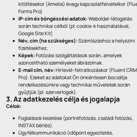
kitöltésekor (Amelia) évagy kapcsolatfelvételkor (Flu
Forms Pro)
IP-cím és böngészési adatok:
Weboldal-látogatás
során technikai célból (pl. cookie-k használatával,
Google Site Kit)
Név, cím (ha szükséges):
Számlázáshoz a helyszíni
fizetésekhez.
Képek:
Fotózási szolgáltatások során, amelyek
azonosítható személyeket ábrázolnak.
E-mail cím, név:
Hírlevél-feliratkozáskor (Fluent CRM
Pro). Ezeket az adatokat Ön önkéntesen bocsátja
rendelkezésünkre vagy technikai műveletek során
gyűjtjük (pl. szerverlogok).
3. Az adatkezelés célja és jogalapja
Célok:
Foglalások kezelése (portréfotózás, családi fotózás,
INSTAX bérlés).
Ügyfélkommunikáció (időpont egyeztetés,