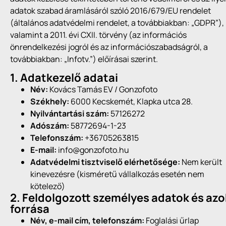
adatok szabad áramlásáról szóló 2016/679/EU rendelet
(általános adatvédelmi rendelet, a továbbiakban: „GDPR”),
valamint a 2011. évi CXII. törvény (az információs
önrendelkezési jogról és az információszabadságról, a
továbbiakban: „Infotv.”) előírásai szerint.
1. Adatkezelő adatai
Név:
Kovács Tamás EV / Gonzofoto
Székhely:
6000 Kecskemét, Klapka utca 28.
Nyilvántartási szám:
57126272
Adószám:
58772694-1-23
Telefonszám:
+36705263815
E-mail:
info@gonzofoto.hu
Adatvédelmi tisztviselő elérhetősége:
Nem került
kinevezésre (kisméretű vállalkozás esetén nem
kötelező)
2. Feldolgozott személyes adatok és azo
forrása
Név, e-mail cím, telefonszám:
Foglalási űrlap