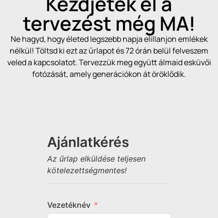
Kezdjétek el a
tervezést még MA!
Ne hagyd, hogy életed legszebb napja elillanjon emlékek
nélkül! Töltsd ki ezt az űrlapot és 72 órán belül felveszem
veled a kapcsolatot. Tervezzük meg együtt álmaid esküvői
fotózását, amely generációkon át öröklődik.
Ajánlatkérés
Az űrlap elküldése teljesen
kötelezettségmentes!
Vezetéknév