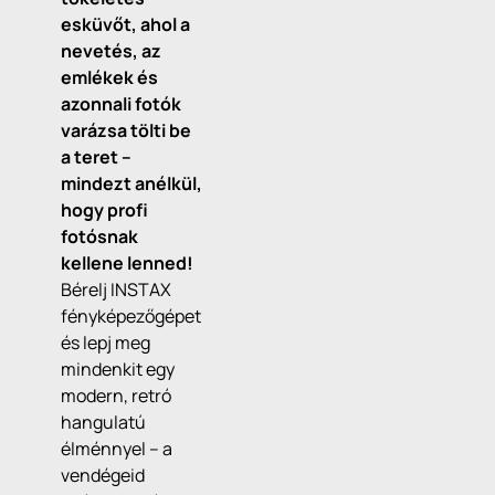
esküvőt, ahol a
nevetés, az
emlékek és
azonnali fotók
varázsa tölti be
a teret –
mindezt anélkül,
hogy profi
fotósnak
kellene lenned!
Bérelj INSTAX
fényképezőgépet
és lepj meg
mindenkit egy
modern, retró
hangulatú
élménnyel – a
vendégeid