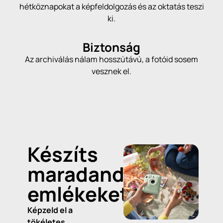
hétköznapokat a képfeldolgozás és az oktatás teszi
ki.
Biztonság
Az archiválás nálam hosszútávú, a fotóid sosem
vesznek el.
Készíts
maradandó
emlékeket!
Képzeld el a
tökéletes