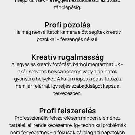
megörökítsek – a reggeli készülődéstől az utolsó
tánclépésig.
Profi pózolás
Ha még nem álltatok kamera előtt segítek kreatív
pózokkal – feszengés nélkül.
Kreatív rugalmasság
A jegyes és kreatív fotózást, bárhol megtarthatjuk –
akár kedvenc helyszíneteken vagy ajánlhatok
gyönyörű helyeket. A külön napos kreatív fotózás
nem jár felárral, így teljes szabaddságot kapsz a
tervezésben.
Profi felszerelés
Professzionális felszerelésem minden eleméhez
tartalék áll rendelkezésemre, így technikai problémák
nem fenyegetnek – a fókusz kizárólag a ti napotokon