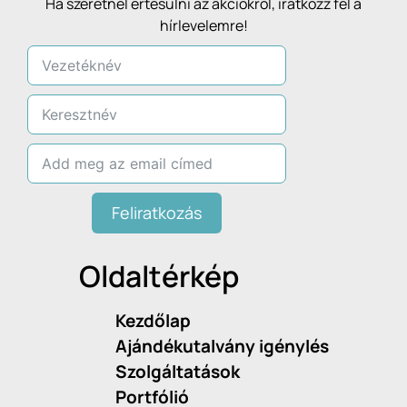
Ha szeretnél értesülni az akciókról, iratkozz fel a
hírlevelemre!
Feliratkozás
Oldaltérkép
Kezdőlap
Ajándékutalvány igénylés
Szolgáltatások
Portfólió