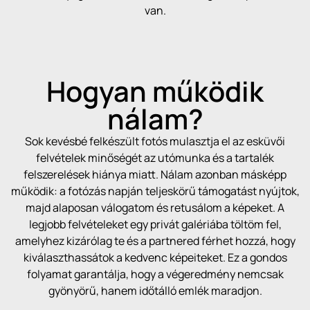
van.
Hogyan működik
nálam?
Sok kevésbé felkészült fotós mulasztja el az esküvői
felvételek minőségét az utómunka és a tartalék
felszerelések hiánya miatt. Nálam azonban másképp
működik: a fotózás napján teljeskörű támogatást nyújtok,
majd alaposan válogatom és retusálom a képeket. A
legjobb felvételeket egy privát galériába töltöm fel,
amelyhez kizárólag te és a partnered férhet hozzá, hogy
kiválaszthassátok a kedvenc képeiteket. Ez a gondos
folyamat garantálja, hogy a végeredmény nemcsak
gyönyörű, hanem időtálló emlék maradjon.