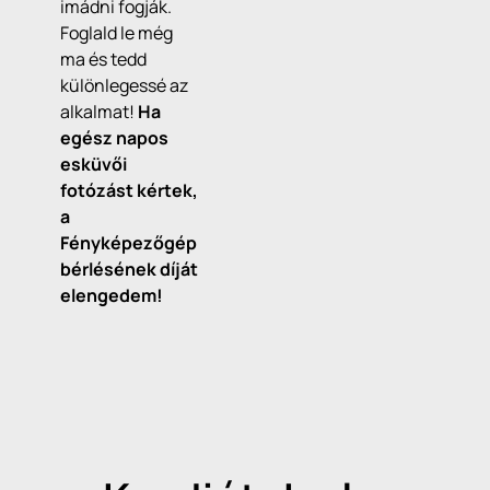
imádni fogják.
Foglald le még
ma és tedd
különlegessé az
alkalmat!
Ha
egész napos
esküvői
fotózást kértek,
a
Fényképezőgép
bérlésének díját
elengedem!